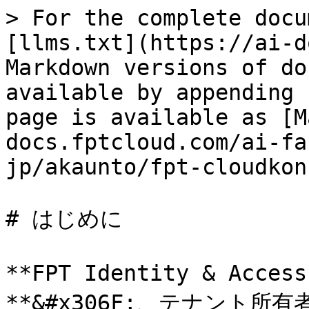
> For the complete docu
[llms.txt](https://ai-d
Markdown versions of do
available by appending 
page is available as [M
docs.fptcloud.com/ai-fa
jp/akaunto/fpt-cloudkon
# はじめに

**FPT Identity & Acces
**&#x306F;、テナント所有