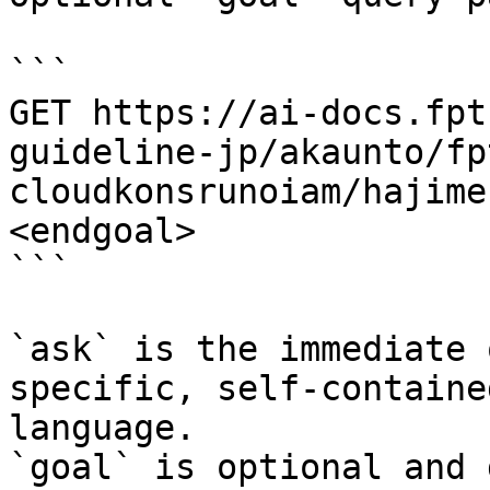
```

GET https://ai-docs.fpt
guideline-jp/akaunto/fp
cloudkonsrunoiam/hajime
<endgoal>

```

`ask` is the immediate 
specific, self-containe
language.

`goal` is optional and 