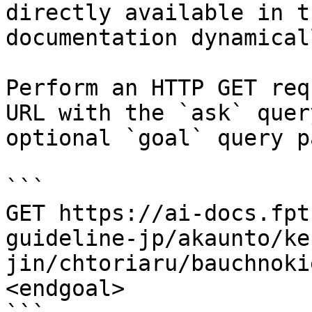
directly available in t
documentation dynamical
Perform an HTTP GET req
URL with the `ask` quer
optional `goal` query p
```

GET https://ai-docs.fpt
guideline-jp/akaunto/ke
jin/chtoriaru/bauchnoki
<endgoal>
