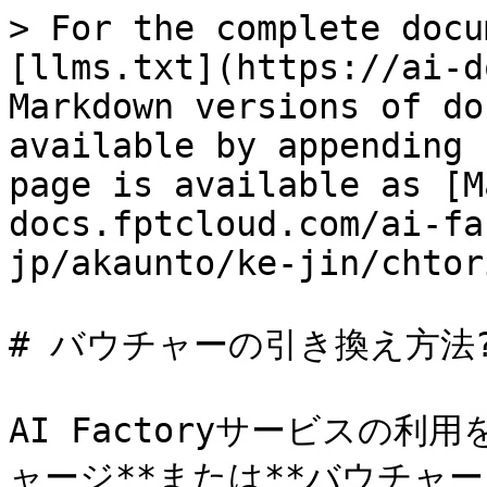
> For the complete docu
[llms.txt](https://ai-d
Markdown versions of do
available by appending 
page is available as [M
docs.fptcloud.com/ai-fa
jp/akaunto/ke-jin/chtor
# バウチャーの引き換え方法?
AI Factoryサービスの
ャージ**または**バウチャー