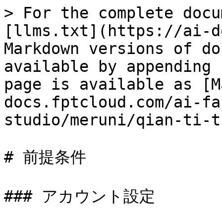
> For the complete docu
[llms.txt](https://ai-d
Markdown versions of do
available by appending 
page is available as [M
docs.fptcloud.com/ai-fa
studio/meruni/qian-ti-t
# 前提条件

### アカウント設定
