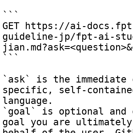
```

GET https://ai-docs.fpt
guideline-jp/fpt-ai-stu
jian.md?ask=<question>&
```

`ask` is the immediate 
specific, self-containe
language.

`goal` is optional and 
goal you are ultimately
behalf of the user. Git