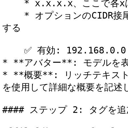
    * x.x.x.x、ここで各xは\[0, 255]に属する

    * オプションのCIDR接尾辞: /y、ここでyは\[0, 32]に属
する

    ✅ 有効: 192.168.0.0 ❌ 無効: 192.168.300.1

* **アバター**: モデル
* **概要**: リッチテキ
を使用して詳細な概要を記述し
#### ステップ 2: タグを追