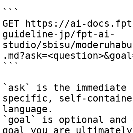
```

GET https://ai-docs.fpt
guideline-jp/fpt-ai-
studio/sbisu/moderuhabu
.md?ask=<question>&goal
```

`ask` is the immediate 
specific, self-containe
language.

`goal` is optional and 
goal you are ultimately