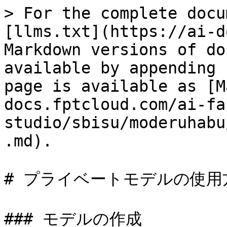
> For the complete docu
[llms.txt](https://ai-d
Markdown versions of do
available by appending 
page is available as [M
docs.fptcloud.com/ai-fa
studio/sbisu/moderuhabu
.md).

# プライベートモデルの使用方
### モデルの作成
