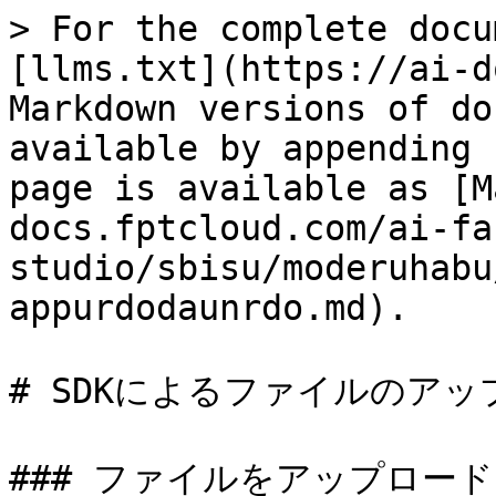
> For the complete docu
[llms.txt](https://ai-d
Markdown versions of do
available by appending 
page is available as [M
docs.fptcloud.com/ai-fa
studio/sbisu/moderuhabu
appurdodaunrdo.md).

# SDKによるファイルのアッ
### ファイルをアップロード
