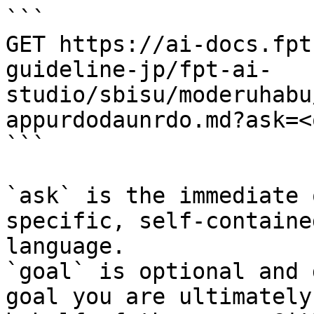
```

GET https://ai-docs.fpt
guideline-jp/fpt-ai-
studio/sbisu/moderuhabu
appurdodaunrdo.md?ask=<
```

`ask` is the immediate 
specific, self-containe
language.

`goal` is optional and 
goal you are ultimately