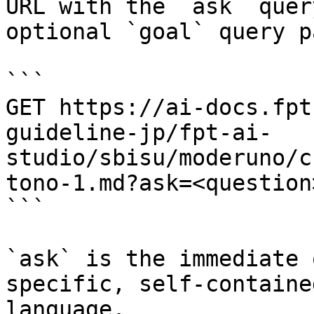
URL with the `ask` quer
optional `goal` query p
```

GET https://ai-docs.fpt
guideline-jp/fpt-ai-
studio/sbisu/moderuno/c
tono-1.md?ask=<question
```

`ask` is the immediate 
specific, self-containe
language.
