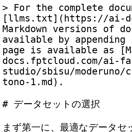
> For the complete docu
[llms.txt](https://ai-d
Markdown versions of do
available by appending 
page is available as [M
docs.fptcloud.com/ai-fa
studio/sbisu/moderuno/c
tono-1.md).

# データセットの選択

まず第一に、最適なデータセ