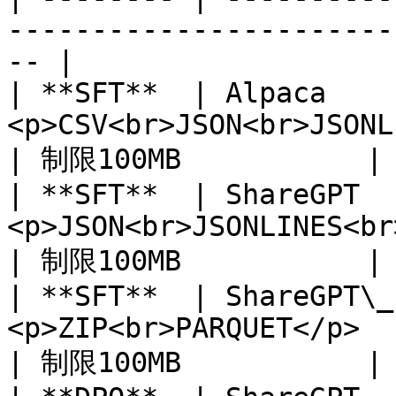
-----------------------
-- |

| **SFT**  | Alpaca    
<p>CSV<br>JSON<br>JSONL
| 制限100MB           |

| **SFT**  | ShareGPT  
<p>JSON<br>JSONLINES<br>ZIP
| 制限100MB           |

| **SFT**  | ShareGPT\_
<p>ZIP<br>PARQUET</p>                             
| 制限100MB           |
