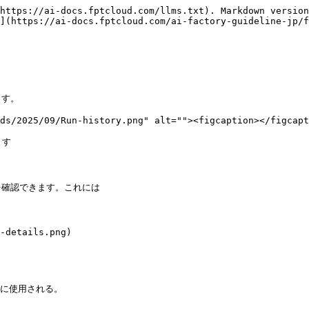
https://ai-docs.fptcloud.com/llms.txt). Markdown version
](https://ai-docs.fptcloud.com/ai-factory-guideline-jp/f
す。

ds/2025/09/Run-history.png" alt=""><figcaption></figcapt
す

確認できます。これには

-details.png)

較に使用される。
