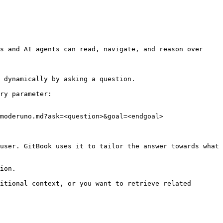
s and AI agents can read, navigate, and reason over 
 dynamically by asking a question.

ry parameter:

moderuno.md?ask=<question>&goal=<endgoal>

user. GitBook uses it to tailor the answer towards what 
ion.

itional context, or you want to retrieve related 