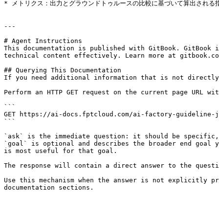
* メトリクス：出力とグラウンドトゥルースの比較に基づいて算出される指
---

# Agent Instructions

This documentation is published with GitBook. GitBook i
technical content effectively. Learn more at gitbook.co
## Querying This Documentation

If you need additional information that is not directly
Perform an HTTP GET request on the current page URL wit
```

GET https://ai-docs.fptcloud.com/ai-factory-guideline-j
```

`ask` is the immediate question: it should be specific,
`goal` is optional and describes the broader end goal y
is most useful for that goal.

The response will contain a direct answer to the questi
Use this mechanism when the answer is not explicitly pr