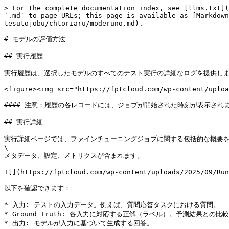
> For the complete documentation index, see [llms.txt](
`.md` to page URLs; this page is available as [Markdown
tesutojobu/chtoriaru/moderuno.md).

# モデルの評価方法

## 実行履歴

実行履歴は、選択したモデルのすべてのテスト実行の詳細なログを提供しま
<figure><img src="https://fptcloud.com/wp-content/uploa
#### 注意：履歴の各レコードには、ジョブが開始された時刻が表示されま
## 実行詳細

実行詳細ページでは、ファインチューニングジョブに関する包括的な概要を
\

メタデータ、設定、メトリクスが含まれます。

![](https://fptcloud.com/wp-content/uploads/2025/09/Run
以下を確認できます：

* 入力: テストの入力データ。例えば、質問応答タスクにおける質問。

* Ground Truth: 各入力に対応する正解（ラベル）。予測結果との比
* 出力: モデルが入力に基づいて生成する回答。
