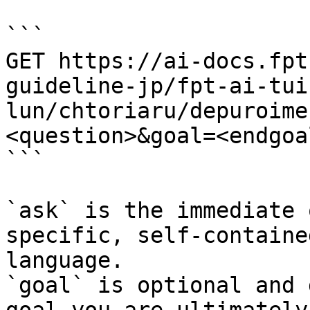
```

GET https://ai-docs.fpt
guideline-jp/fpt-ai-tui
lun/chtoriaru/depuroime
<question>&goal=<endgoal
```

`ask` is the immediate 
specific, self-containe
language.

`goal` is optional and 