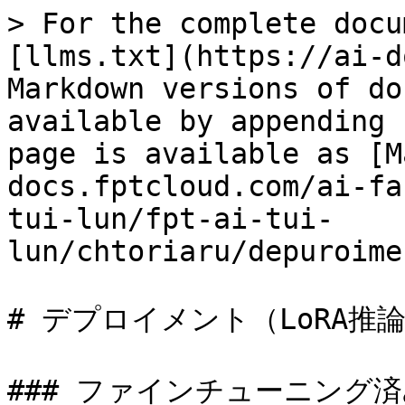
> For the complete docu
[llms.txt](https://ai-d
Markdown versions of do
available by appending 
page is available as [M
docs.fptcloud.com/ai-fa
tui-lun/fpt-ai-tui-
lun/chtoriaru/depuroime
# デプロイメント（LoRA推論
### ファインチューニング済