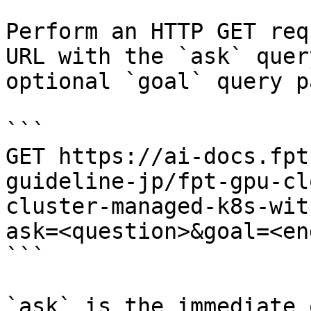
Perform an HTTP GET req
URL with the `ask` quer
optional `goal` query p
```

GET https://ai-docs.fpt
guideline-jp/fpt-gpu-cl
cluster-managed-k8s-wit
ask=<question>&goal=<en
```

`ask` is the immediate 