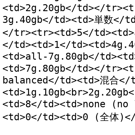
<td>2g.20gb</td></tr><t
3g.40gb</td><td>単数</td
</tr><tr><td>5</td><td
</td><td>1</td><td>4g.4
<td>all-7g.80gb</td><t
<td>7g.80gb</td></tr><t
balanced</td><td>混合</t
<td>1g.10gb<br>2g.20gb<
<td>8</td><td>none (no
<td>0</td><td>0 (全体)</