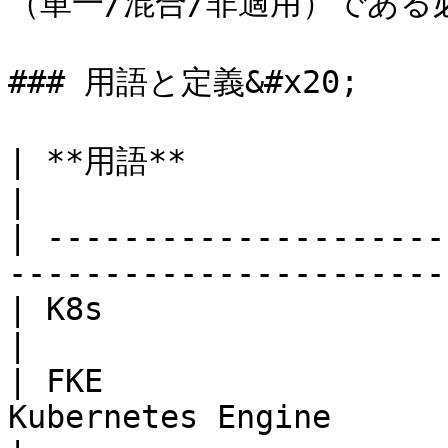
（単一/混合/非適用）である
### 用語と定義&#x20;

| **用語**                           | **定義**       
|

| ---------------------
-----------------------
| K8s                              | Kubernetes 
|

| FKE                  
Kubernetes Engine                                         