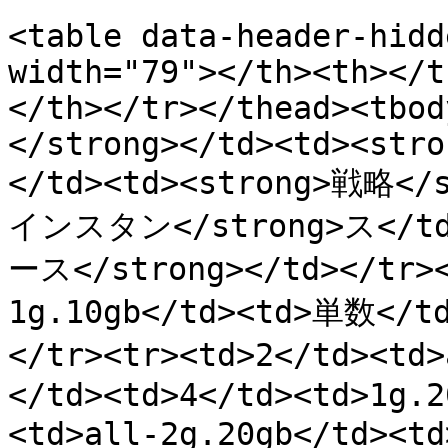
<table data-header-hidd
width="79"></th><th></t
</th></tr></thead><tbod
</strong></td><td><stro
</td><td><strong>戦略</
インスタン</strong>ス</t
ース</strong></td></tr><
1g.10gb</td><td>単数</td
</tr><tr><td>2</td><td
</td><td>4</td><td>1g.2
<td>all-2g.20gb</td><t