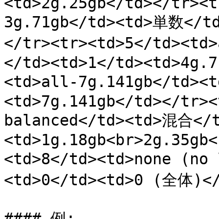
<td>2g.25gb</td></tr><t
3g.71gb</td><td>単数</td
</tr><tr><td>5</td><td
</td><td>1</td><td>4g.7
<td>all-7g.141gb</td><
<td>7g.141gb</td></tr><
balanced</td><td>混合</t
<td>1g.18gb<br>2g.35gb<
<td>8</td><td>none (no
<td>0</td><td>0 (全体)</
#### 例:
