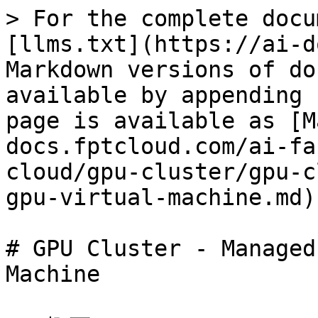
> For the complete docu
[llms.txt](https://ai-d
Markdown versions of do
available by appending 
page is available as [M
docs.fptcloud.com/ai-fa
cloud/gpu-cluster/gpu-c
gpu-virtual-machine.md).
# GPU Cluster - Managed
Machine
