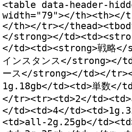
<table data-header-hidd
width="79"></th><th></t
</th></tr></thead><tbod
</strong></td><td><stro
</td><td><strong>戦略</
インスタンス</strong></t
ース</strong></td></tr><
1g.18gb</td><td>単数</td
</tr><tr><td>2</td><td
</td><td>4</td><td>1g.3
<td>all-2g.25gb</td><t