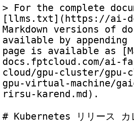
> For the complete docu
[llms.txt](https://ai-d
Markdown versions of do
available by appending 
page is available as [M
docs.fptcloud.com/ai-fa
cloud/gpu-cluster/gpu-c
gpu-virtual-machine/gai
rirsu-karend.md).

# Kubernetes リリース 