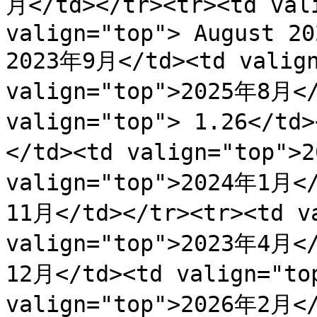
月</td></tr><tr><td vali
valign="top"> August 20
2023年9月</td><td valign
valign="top">2025年8月</
valign="top"> 1.26</td
</td><td valign="top">
valign="top">2024年1月</
11月</td></tr><tr><td va
valign="top">2023年4月</
12月</td><td valign="to
valign="top">2026年2月</