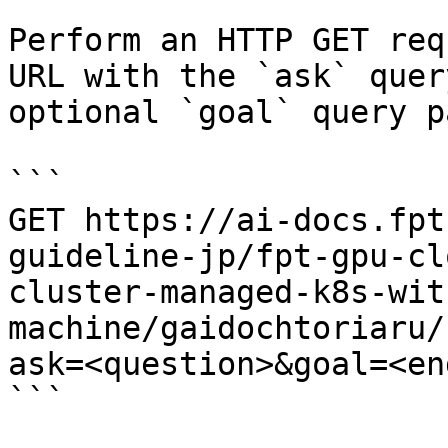
Perform an HTTP GET req
URL with the `ask` quer
optional `goal` query p
```

GET https://ai-docs.fpt
guideline-jp/fpt-gpu-cl
cluster-managed-k8s-wit
machine/gaidochtoriaru/
ask=<question>&goal=<en
```
