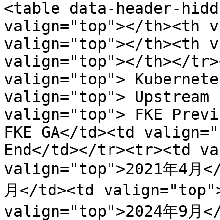
<table data-header-hidd
valign="top"></th><th v
valign="top"></th><th v
valign="top"></th></tr>
valign="top"> Kubernete
valign="top"> Upstream 
valign="top"> FKE Previ
FKE GA</td><td valign="
End</td></tr><tr><td va
valign="top">2021年4月</
月</td><td valign="top"
valign="top">2024年9月</