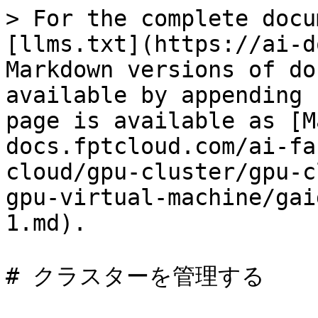
> For the complete docu
[llms.txt](https://ai-d
Markdown versions of do
available by appending 
page is available as [M
docs.fptcloud.com/ai-fa
cloud/gpu-cluster/gpu-c
gpu-virtual-machine/gai
1.md).

# クラスターを管理する
