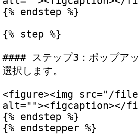
alt=""><figcaption></fi
{% endstep %}

{% step %}

#### ステップ3：ポップ
選択します。

<figure><img src="/file
alt=""><figcaption></fi
{% endstep %}

{% endstepper %}
