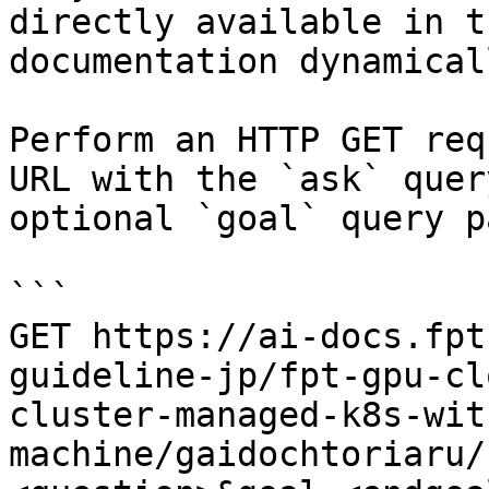
directly available in t
documentation dynamical
Perform an HTTP GET req
URL with the `ask` quer
optional `goal` query p
```

GET https://ai-docs.fpt
guideline-jp/fpt-gpu-cl
cluster-managed-k8s-wit
machine/gaidochtoriaru/