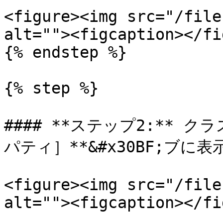
<figure><img src="/file
alt=""><figcaption></fi
{% endstep %}

{% step %}

#### **ステップ2:** ク
パティ］**&#x30BF;ブに表
<figure><img src="/file
alt=""><figcaption></fi