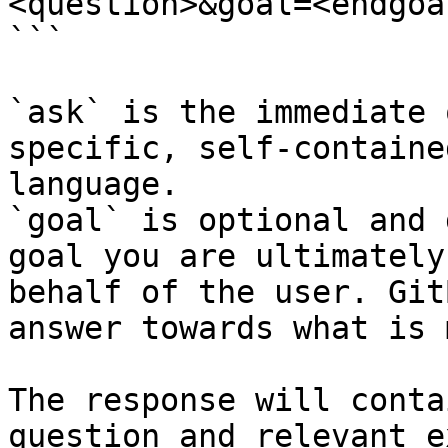
<question>&goal=<endgoal
```

`ask` is the immediate 
specific, self-containe
language.

`goal` is optional and 
goal you are ultimately
behalf of the user. Git
answer towards what is 
The response will conta
question and relevant e