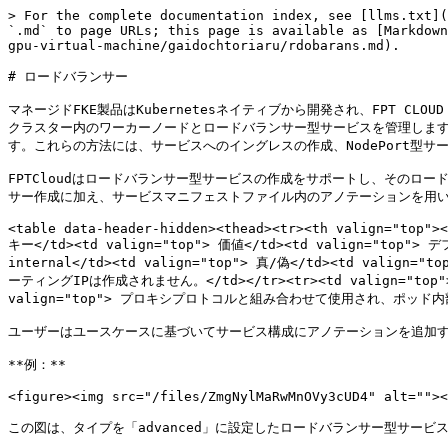
> For the complete documentation index, see [llms.txt](
`.md` to page URLs; this page is available as [Markdown
gpu-virtual-machine/gaidochtoriaru/rdobarans.md).

# ロードバランサー

マネージドFKE製品はKubernetesネイティブから開発され、FPT CLO
クラスター内のワーカーノードとロードバランサー型サービスを管理しま
す。これらの方法には、サービスへのイングレスの作成、NodePort型
FPTCloudはロードバランサー型サービスの作成をサポートし、そのロ
サー作成に加え、サービスマニフェストファイル内のアノテーションを用い
<table data-header-hidden><thead><tr><th valign="top"><
キー</td><td valign="top"> 価値</td><td valign="top"> デフ
internal</td><td valign="top"> 真/偽</td><td 
ーティングIPは作成されません。</td></tr><tr><td valign="top"> loa
valign="top"> プロキシプロトコルと組み合わせて使用され、ポッド内部か
ユーザーはユースケースに基づいてサービス構成にアノテーションを追加す
**例：**

<figure><img src="/files/ZmgNylMaRwMnOVy3cUD4" alt=""><
この図は、タイプを「advanced」に設定したロードバランサー型サー