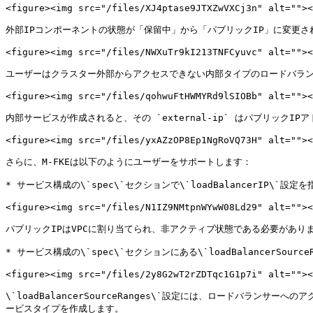
<figure><img src="/files/XJ4ptase9JTXZwVXCj3n" alt=""><
外部IPコンポーネントの状態が「保留中」から「パブリックIP」に変更さ
<figure><img src="/files/NWXuTr9kI213TNFCyuvc" alt=""><
ユーザーはクラスター外部からアクセスできない内部タイプのロードバラン
<figure><img src="/files/qohwuFtHWMYRd9lSIOBb" alt=""><
内部サービスが作成されると、その `external-ip` はパブリックI
<figure><img src="/files/yxAZzOP8Ep1NgRoVQ73H" alt=""><
さらに、M-FKEは以下のようにユーザーをサポートします：

* サービス構成の\`spec\`セクションで\`loadBalancerIP\
<figure><img src="/files/N1IZ9NMtpnWYwW08Ld29" alt=""><
パブリックIPはVPCに割り当てられ、非アクティブ状態である必要があります。ユーザー
* サービス構成の\`spec\`セクションにある\`loadBalancerSo
<figure><img src="/files/2y8G2wT2rZDTqc1G1p7i" alt=""><
\`loadBalancerSourceRanges\`設定には、ロードバラン
ービスタイプを作成します。
