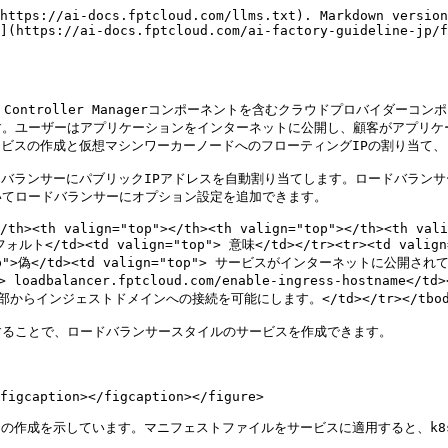
https://ai-docs.fptcloud.com/llms.txt). Markdown version
](https://ai-docs.fptcloud.com/ai-factory-guideline-jp/f
UD Controller Managerコンポーネントを含むクラウドプロバイダー
す。ユーザーはアプリケーションをインターネットに公開し、顧客がアプリケ
サービスの作成と仮想マシンワーカーノードへのフローティングIPの割り当て
ードバランサーにパブリックIPアドレスを自動割り当てします。ロードバラ
てロードバランサーにオプション設定を追加できます。

/th><th valign="top"></th><th valign="top"></th><th vali
ォルト</td><td valign="top"> 意味</td></tr><tr><td valign="
valign="top">偽</td><td valign="top"> サービスがインタ
dbalancer.fptcloud.com/enable-ingress-hostname</td><t
らインジェストドメインへの接続を可能にします。</td></tr></tbody><
ることで、ロードバランサースタイルのサービスを作成できます。

figcaption></figcaption></figure>

ビスの作成を示しています。マニフェストファイルをサービスに適用すると、k8