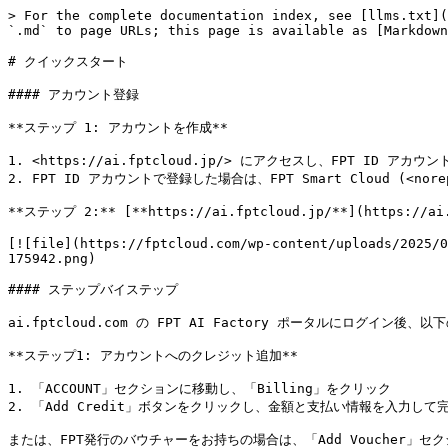
> For the complete documentation index, see [llms.txt](
`.md` to page URLs; this page is available as [Markdown
# ​​クイックスタート​

#### アカウント登録

**ステップ 1: アカウントを作成**

1. <https://ai.fptcloud.jp/> にアクセスし、FPT ID ア
2. FPT ID アカウントで登録した場合は、FPT Smart Cloud (<n
**ステップ 2:** [**https://ai.fptcloud.jp/**](http
[![file](https://fptcloud.com/wp-content/uploads/2025/0
175942.png)

#### ステップバイステップ

ai.fptcloud.com の FPT AI Factory ポータルにログイン後
**ステップ1: アカウントへのクレジット追加**

1. 「ACCOUNT」セクションに移動し、「Billing」をクリック

2. 「Add Credit」ボタンをクリックし、金額と支払い情報を入力して
または、FPT発行のバウチャーをお持ちの場合は、「Add Voucher」