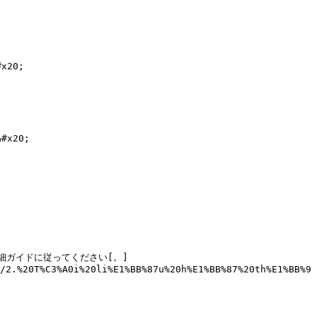
20;

x20;

md)の詳細ガイドに従ってください[。]
/2.%20T%C3%A0i%20li%E1%BB%87u%20h%E1%BB%87%20th%E1%BB%9