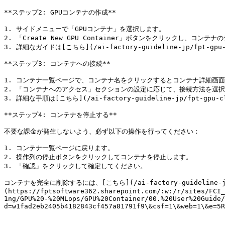
**ステップ2: GPUコンテナの作成**

1. サイドメニューで「GPUコンテナ」を選択します。

2. 「Create New GPU Container」ボタンをクリックし、コン
3. 詳細なガイドは[こちら](/ai-factory-guideline-jp/fpt-gpu-c
**ステップ3: コンテナへの接続**

1. コンテナ一覧ページで、コンテナ名をクリックするとコンテナ詳細画面
2. 「コンテナへのアクセス」セクションの設定に応じて、接続方法を選択し
3. 詳細な手順は[こちら](/ai-factory-guideline-jp/fpt-gpu-cl
**ステップ4: コンテナを停止する**

不要な課金が発生しないよう、必ず以下の操作を行ってください：

1. コンテナ一覧ページに戻ります。

2. 操作列の停止ボタンをクリックしてコンテナを停止します。

3. 「確認」をクリックして確定してください。

コンテナを完全に削除するには、[こちら](/ai-factory-guideline-jp/
(https://fptsoftware362.sharepoint.com/:w:/r/sites/FCI_
1ng/GPU%20-%20MLops/GPU%20Container/00.%20User%20Guide/
d=w1fad2eb2405b4182843cf457a81791f9\&csf=1\&web=1\&e=5R