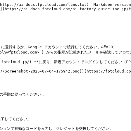
https://ai-docs.fptcloud.com/llms.txt). Markdown version
](https://ai-docs.fptcloud.com/ai-factory-guideline-jp/f
カウントに登録するか、Google アカウントで続行してください。&#x20;

oreply@fptcloud.com> ) からの指示が記載されたメールを確認してアカ
s://ai.fptcloud.jp/) **に戻り、新規アカウントでログインしてください（F
7/Screenshot-2025-07-04-175942.png)](https://fptcloud.co
、以下の手順に従ってください：

完了してください。

セクションで有効なコードを入力し、クレジットを交換してください。
