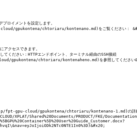
テナのデプロイメントを設定します。

loud/gpukontena/chtoriaru/kontenano.md)をご覧ください： &#x
にアクセスできます。

てください：HTTPエンドポイント、ターミナル経由のSSH接続

oud/gpukontena/chtoriaru/kontenaheno.md)を参照してください&#
fpt-gpu-cloud/gpukontena/chtoriaru/kontenano-1.
CLOUD/XPLAT/Shared%20Documents/PRODUCT/FKE/Documentation
%5BGPU%20Container%5D%20User%20Guide_Customer.docx?
hvqI\&nav=eyJoIjoiODk2NTc0NTE1In0%3D)&#x20;
