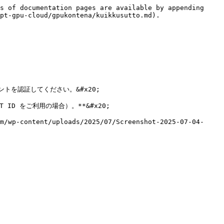
s of documentation pages are available by appending 
pt-gpu-cloud/gpukontena/kuikkusutto.md).

ウントを認証してください。&#x20;

PT ID をご利用の場合）。**&#x20;

m/wp-content/uploads/2025/07/Screenshot-2025-07-04-