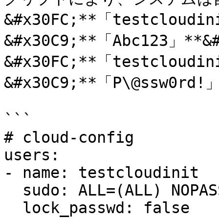
&#x30FC;**「testcloud
&#x30C9;**「Abc123」
&#x30FC;**「testcloud
&#x30C9;**「P\@ssw0rd
```

# cloud-config

users:

- name: testcloudinit

  sudo: ALL=(ALL) NOPASSWD:ALL

  lock_passwd: false
