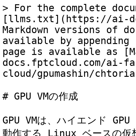
> For the complete docu
[llms.txt](https://ai-d
Markdown versions of do
available by appending 
page is available as [M
docs.fptcloud.com/ai-fa
cloud/gpumashin/chtoria
# GPU VMの作成

GPU VMは、ハイエンド G
動作する Linux ベースの仮