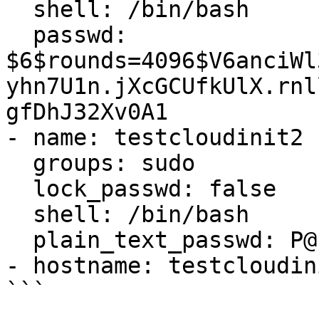
  shell: /bin/bash

  passwd: 
$6$rounds=4096$V6anciWl
yhn7U1n.jXcGCUfkUlX.rnl
gfDhJ32Xv0A1

- name: testcloudinit2

  groups: sudo

  lock_passwd: false

  shell: /bin/bash

  plain_text_passwd: P@ssw0rd!

- hostname: testcloudini
```
