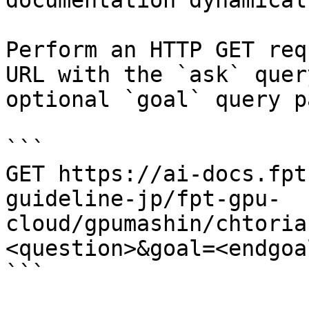
documentation dynamical
Perform an HTTP GET req
URL with the `ask` quer
optional `goal` query p
```

GET https://ai-docs.fpt
guideline-jp/fpt-gpu-
cloud/gpumashin/chtoria
<question>&goal=<endgoal
```
