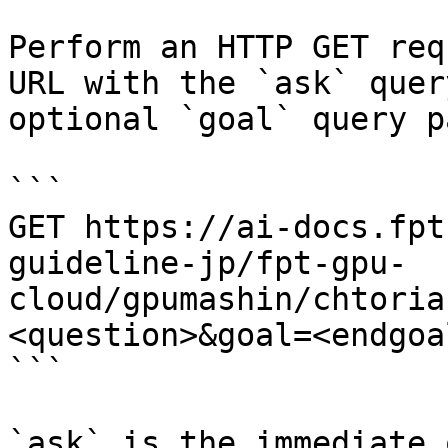
Perform an HTTP GET req
URL with the `ask` quer
optional `goal` query p
```

GET https://ai-docs.fpt
guideline-jp/fpt-gpu-
cloud/gpumashin/chtoria
<question>&goal=<endgoal
```

`ask` is the immediate 