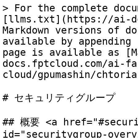
> For the complete docu
[llms.txt](https://ai-d
Markdown versions of do
available by appending 
page is available as [M
docs.fptcloud.com/ai-fa
cloud/gpumashin/chtoria
# セキュリティグループ

## 概要 <a href="#securi
id="securitygroup-overv