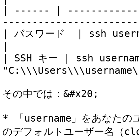
| ------ | ------------
-----------------------
| パスワード  | ssh username\@192.168.1.92         
|

| SSH キー | ssh usernam
"C:\\\Users\\\username\
その中では：&#x20;

* 「username」をあな
のデフォルトユーザー名（clo