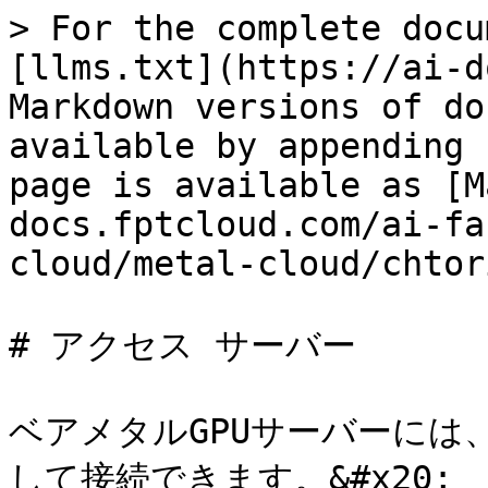
> For the complete docu
[llms.txt](https://ai-d
Markdown versions of do
available by appending 
page is available as [M
docs.fptcloud.com/ai-fa
cloud/metal-cloud/chtor
# アクセス サーバー

ベアメタルGPUサーバーには
して接続できます。&#x20;
