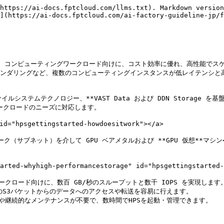
https://ai-docs.fptcloud.com/llms.txt). Markdown version
](https://ai-docs.fptcloud.com/ai-factory-guideline-jp/f
**GPU コンピューティングワークロード向けに、コスト効率に優れ、高性能でス
レンダリングなど、複数のコンピューティングインスタンスが低レイテンシと
ァイルシステムテクノロジー、**VAST Data および DDN Storage 
ークロードのニーズに対応します。

d="hpsgettingstarted-howdoesitwork"></a>

ット）を介して GPU ベアメタルおよび **GPU 仮想**マシン<mark sty
whyhigh-performancestorage" id="hpsgettingstarted-why
ワークロード向けに、数百 GB/秒のスループットと数千 IOPS を実現します。
、他のS3バケットからのデータへのアクセスや転送を容易に行えます。

ングや継続的なメンテナンスが不要で、数時間でHPSを起動・管理できます。
