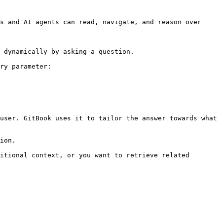
s and AI agents can read, navigate, and reason over 
 dynamically by asking a question.

ry parameter:

user. GitBook uses it to tailor the answer towards what 
ion.

itional context, or you want to retrieve related 