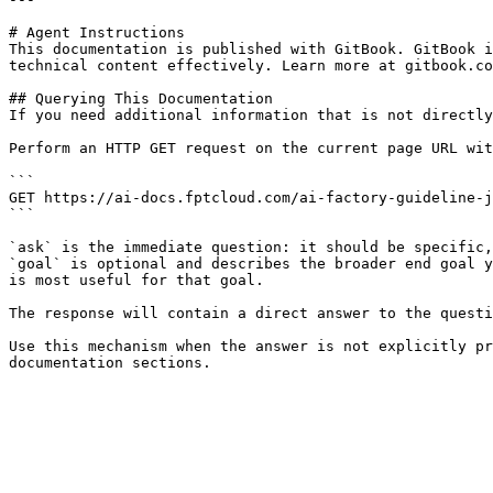
# Agent Instructions

This documentation is published with GitBook. GitBook i
technical content effectively. Learn more at gitbook.co
## Querying This Documentation

If you need additional information that is not directly
Perform an HTTP GET request on the current page URL wit
```

GET https://ai-docs.fptcloud.com/ai-factory-guideline-j
```

`ask` is the immediate question: it should be specific,
`goal` is optional and describes the broader end goal y
is most useful for that goal.

The response will contain a direct answer to the questi
Use this mechanism when the answer is not explicitly pr