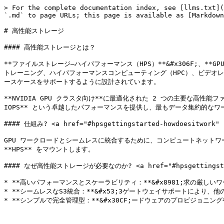
> For the complete documentation index, see [llms.txt](
`.md` to page URLs; this page is available as [Markdown
# 高性能ストレージ

#### 高性能ストレージとは？

**ファイルストレージ—ハイパフォーマンス（HPS）**&#x306F;、
トレーニング、ハイパフォーマンスコンピューティング（HPC）、ビデオ
ースケースをサポートするように設計されています。

**NVIDIA GPU クラスタ向け**に最適化された 2 つの主要な高性能フ
IOPS** という卓越したパフォーマンスを提供し、最もデータ集約的なワ
#### 仕組み? <a href="#hpsgettingstarted-howdoesitwork" i
GPU ワークロードとシームレスに統合するために、コンピュートネットワーク（サブネ
**HPS** をマウントします。

#### なぜ高性能ストレージが必要なのか? <a href="#hpsgettingstarted-
* **高いパフォーマンスとスケーラビリティ：**&#x8981;求の厳しい
* **シームレスなS3統合：**&#x53;3ゲートウェイサポートにより
* **シンプルで完全管理型：**&#x30CF;ードウェアのプロビジョニ
---
