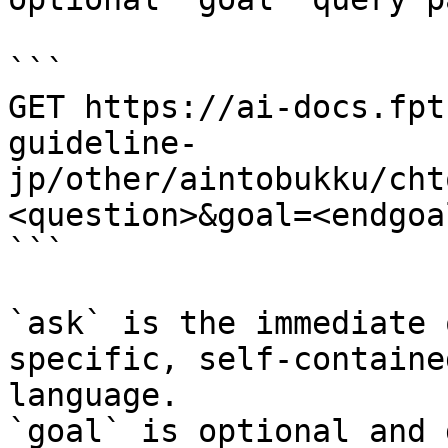
```

GET https://ai-docs.fpt
guideline-
jp/other/aintobukku/cht
<question>&goal=<endgoal
```

`ask` is the immediate 
specific, self-containe
language.

`goal` is optional and 