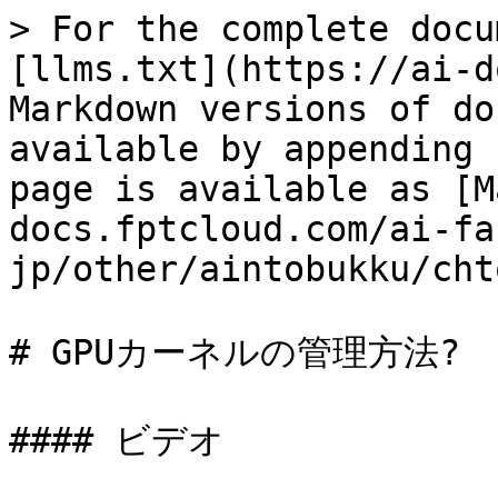
> For the complete docu
[llms.txt](https://ai-d
Markdown versions of do
available by appending 
page is available as [M
docs.fptcloud.com/ai-fa
jp/other/aintobukku/cht
# GPUカーネルの管理方法?

#### ビデオ
