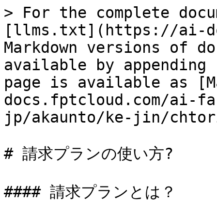
> For the complete docu
[llms.txt](https://ai-d
Markdown versions of do
available by appending 
page is available as [M
docs.fptcloud.com/ai-fa
jp/akaunto/ke-jin/chtor
# 請求プランの使い方?

#### 請求プランとは？
