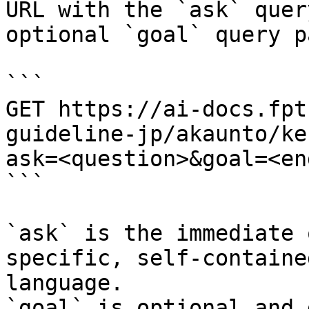
URL with the `ask` quer
optional `goal` query p
```

GET https://ai-docs.fpt
guideline-jp/akaunto/ke
ask=<question>&goal=<en
```

`ask` is the immediate 
specific, self-containe
language.

`goal` is optional and 