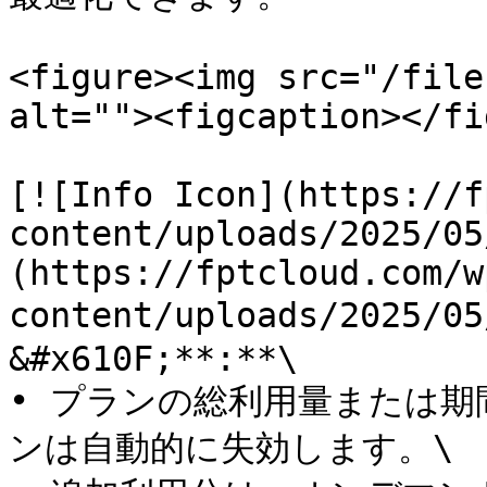
<figure><img src="/file
alt=""><figcaption></fi
[![Info Icon](https://f
content/uploads/2025/05
(https://fptcloud.com/w
content/uploads/2025/0
&#x610F;**:**\

• プランの総利用量または
ンは自動的に失効します。\
